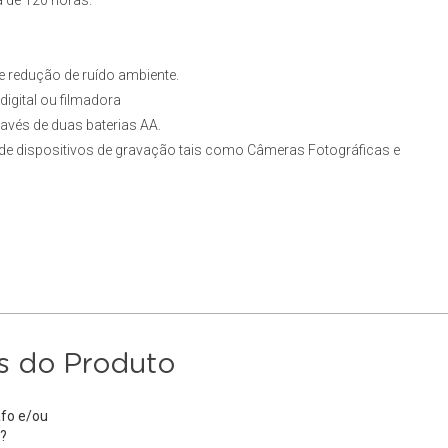
 de 120 horas.
e redução de ruído ambiente.
digital ou filmadora
ravés de duas baterias AA.
e de dispositivos de gravação tais como
Câmeras Fotográficas
e
s do Produto
fo e/ou
?