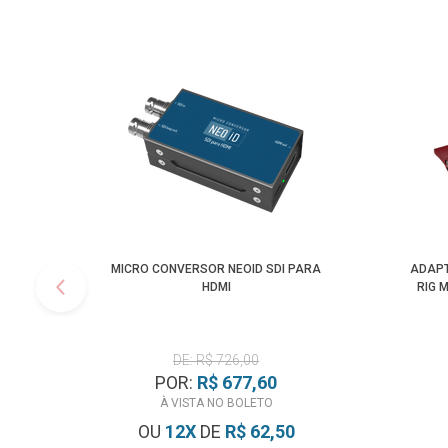
MICRO CONVERSOR NEOID SDI PARA
ADAPT
HDMI
RIG 
DE: R$ 726,00
POR:
R$ 677,60
À VISTA NO BOLETO
OU
12
X
DE
R$ 62,50