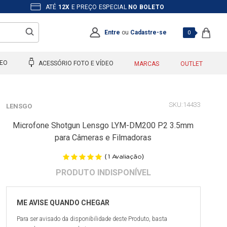
ATÉ
12X
E PREÇO ESPECIAL
NO BOLETO
Entre
ou
Cadastre-se
0
DEO
ACESSÓRIO FOTO E VÍDEO
MARCAS
OUTLET
14433
LENSGO
Microfone Shotgun Lensgo LYM-DM200 P2 3.5mm
para Câmeras e Filmadoras
(
)
1
Avaliação
Para ser avisado da disponibilidade deste Produto, basta