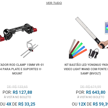
VER TUDO
ADOR ROD CLAMP 15MM VR-01
KIT BASTÃO LED YONGNUO YN3
M4 PARA PLATE E SUPORTES V-
VIDEO LIGHT WAND COM FONTE 
MOUNT
5AMP (BIVOLT)
DE: R$ 133,65
DE: R$ 674,99
POR:
R$ 127,88
POR:
R$ 643,80
À VISTA NO BOLETO
À VISTA NO BOLETO
OU
4
X
DE
R$ 33,25
OU
12
X
DE
R$ 59,3