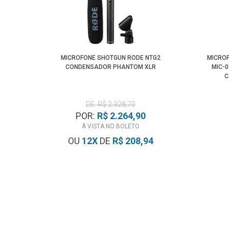
MICROFONE SHOTGUN RODE NTG2
MICRO
CONDENSADOR PHANTOM XLR
MIC-
C
DE: R$ 2.328,70
POR:
R$ 2.264,90
À VISTA NO BOLETO
OU
12
X
DE
R$ 208,94