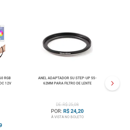
60 RGB
ANEL ADAPTADOR SU STEP-UP 55-
CA
DC 12V
62MM PARA FILTRO DE LENTE
DE: R$ 25,08
POR:
R$ 24,20
À VISTA NO BOLETO
9