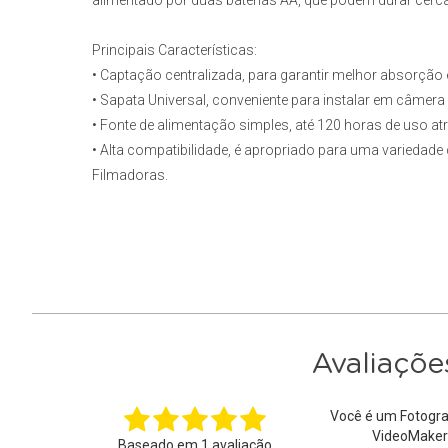
alimentado por duas baterias AA, que podem durar cerca
Principais Características:
• Captação centralizada, para garantir melhor absorção 
• Sapata Universal, conveniente para instalar em câmera 
• Fonte de alimentação simples, até 120 horas de uso at
• Alta compatibilidade, é apropriado para uma variedad
Filmadoras
.
Avaliaçõe
Você é um Fotogra
VideoMaker
Baseado em
1
avaliação