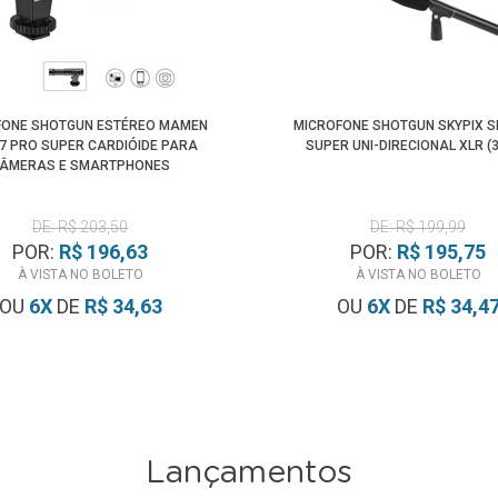
FONE SHOTGUN ESTÉREO MAMEN
MICROFONE SHOTGUN SKYPIX S
07 PRO SUPER CARDIÓIDE PARA
SUPER UNI-DIRECIONAL XLR (
ÂMERAS E SMARTPHONES
DE: R$ 203,50
DE: R$ 199,99
POR:
R$ 196,63
POR:
R$ 195,75
À VISTA NO BOLETO
À VISTA NO BOLETO
OU
6
X
DE
R$ 34,63
OU
6
X
DE
R$ 34,4
Lançamentos