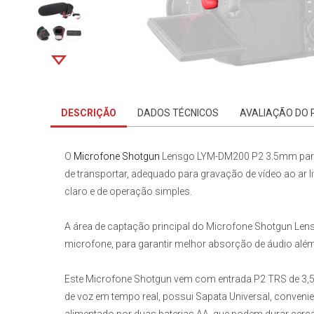
DESCRIÇÃO
DADOS TÉCNICOS
AVALIAÇÃO DO
O
Microfone Shotgun
Lensgo LYM-DM200 P2 3.5mm par
de transportar, adequado para gravação de vídeo ao ar 
claro e de operação simples.
A área de captação principal do
Microfone Shotgun Len
microfone, para garantir melhor absorção de áudio além 
Este
Microfone Shotgun
vem com entrada
P2 TRS
de
3,
de voz em tempo real, possui
Sapata Universal
, conveni