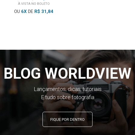
interrupções ou cabeças entupidas.
À VISTA NO BOLETO
OU
6
X
DE
R$ 31,84
Marca de Gravação
Para simplificar a seleção de cena, você pode acrescentar
uma marcação nas imagens em miniatura de cada clipe.
Depois você pode exibir e reproduzir apenas os clipes com
marcações de cena.
Função de Pré-Gravação
BLOG WORLDVIEW
Isso ajuda a garantir que você sempre obterá a imagem
desejada, permitindo armazenar continuamente e,
subsequentemente, gravar imagens e som por
3
segundos
Lançamentos, dicas, tutoriais
antes de acionar o botão
REC
no modo
standby
.
E tudo sobre fotografia
Busca Rápida de Clipe na Tela
Os dados de imagem são gravados como um arquivo para
FIQUE POR DENTRO
cada cena. Imagens em miniatura e informações de arquivo
são automaticamente anexadas em cada arquivo para