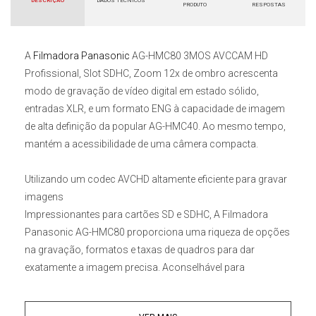
DESCRIÇÃO
DADOS TÉCNICOS
PRODUTO
RESPOSTAS
A
Filmadora Panasonic
AG-HMC80 3MOS AVCCAM HD
Profissional, Slot SDHC, Zoom 12x
de ombro acrescenta
modo de gravação de vídeo digital em estado sólido,
entradas
XLR
, e um formato ENG à capacidade de imagem
de alta definição da popular
AG-HMC40
. Ao mesmo tempo,
mantém a acessibilidade de uma
câmera compacta
.
Utilizando um codec AVCHD altamente eficiente para gravar
imagens
Impressionantes para
cartões SD
e
SDHC
, A
Filmadora
Panasonic
AG-HMC80
proporciona uma riqueza de opções
na gravação, formatos e taxas de quadros para dar
exatamente a imagem precisa. Aconselhável para
casamentos, eventos educacionais ou até mesmo cinema.
Com esta câmera, você terá a estabilidade profissional e