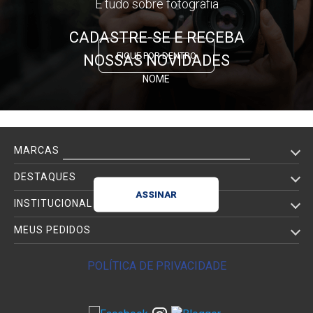
E tudo sobre fotografia
CADASTRE-SE E RECEBA
FIQUE POR DENTRO
NOSSAS NOVIDADES
NOME
E-MAIL
MARCAS
DESTAQUES
INSTITUCIONAL
MEUS PEDIDOS
POLÍTICA DE PRIVACIDADE