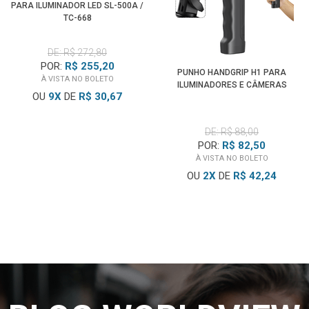
PARA ILUMINADOR LED SL-500A /
TC-668
DE: R$ 272,80
POR:
R$ 255,20
PUNHO HANDGRIP H1 PARA
À VISTA NO BOLETO
ILUMINADORES E CÂMERAS
OU
9
X
DE
R$ 30,67
DE: R$ 88,00
POR:
R$ 82,50
À VISTA NO BOLETO
OU
2
X
DE
R$ 42,24