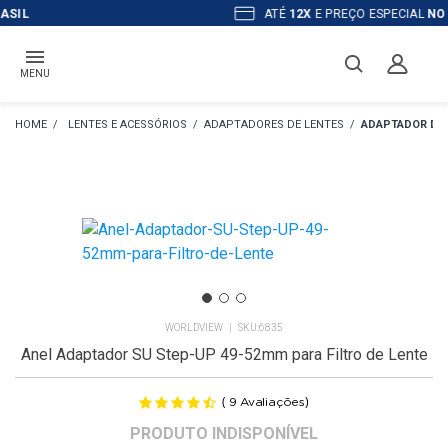
ATÉ
12X
E PREÇO ESPECIAL
NO BOLETO
MENU
LENTES E ACESSÓRIOS
ADAPTADORES DE LENTES
ADAPTADOR DE 
WORLDVIEW
6835
Anel Adaptador SU Step-UP 49-52mm para Filtro de Lente
(
)
9
Avaliações