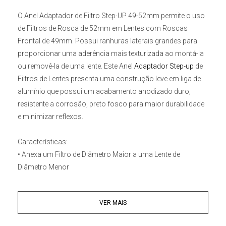
O
Anel Adaptador de Filtro Step-UP 49-52mm
permite o uso
de Filtros de Rosca de 52mm em Lentes com Roscas
Frontal de 49mm. Possui ranhuras laterais grandes para
proporcionar uma aderência mais texturizada ao montá-la
ou removê-la de uma lente. Este Anel
Adaptador Step-up
de
Filtros de Lentes
presenta uma construção leve em liga de
alumínio que possui um acabamento anodizado duro,
resistente a corrosão, preto fosco para maior durabilidade
e minimizar reflexos.
Características:
• Anexa um Filtro de Diâmetro Maior a uma Lente de
Diâmetro Menor
• Use Filtros de Rosca 52mm em Lentes de Rosca 49mm
• Feito de Liga de Alumínio Anodizado, super Leve
VER MAIS
Anel Adaptador de Filtro Step-UP 49-52mm: