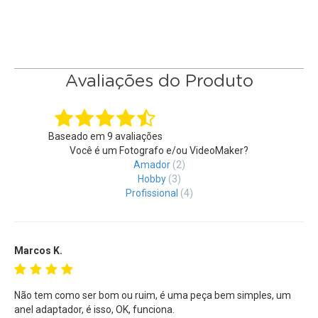
• Lentes de todas as marcas com Rosca Frontal: 49mm
• Filtros de todos modelos com Rosca Frontal: 52mm
• Ideal para todos os modelos de Filtros:
Filtros UV
,
Filtros
CPL
,
Filtros MC UV
,
Fitros IR
,
Filtros Sky Light
,
Filtros NDX
,
Avaliações do Produto
Filtro Close-Up
,
Filtros Star
e muito mais
Baseado em
9
avaliações
Você é um Fotografo e/ou VideoMaker?
Amador
(2)
Hobby
(3)
Profissional
(4)
Marcos K.
Não tem como ser bom ou ruim, é uma peça bem simples, um
anel adaptador, é isso, OK, funciona.