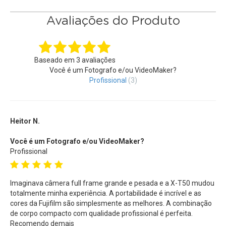
Mirrorless
é otimizada para usuários que desejam ajustar
rapidamente o estilo de suas imagens em vez de navegar
Avaliações do Produto
pelos menus. Embora o dial forneça acesso a inúmeras
opções de estilo de filme, também existem entalhes
personalizados que podem ser atribuídos com base em
Baseado em
3
avaliações
suas preferências.
Você é um Fotografo e/ou VideoMaker?
Profissional
(3)
Suporte para Lentes Série X-Mount,
Além de ter acesso a todas as
Lentes FujiFilm
Série X
,
também possui opções criativas adicionais ao adicionar
Heitor N.
um Teleconversor Digital de 1.4x e 2x para fotos, o que
Você é um Fotografo e/ou VideoMaker?
expande o potencial de enquadramento de qualquer
Lente X-
Profissional
Mount
.
Equilíbrio Criativo
Imaginava câmera full frame grande e pesada e a X-T50 mudou
totalmente minha experiência. A portabilidade é incrível e as
Apesar de seu formato compacto, a
Câmera Digital FujiFilm
cores da Fujifilm são simplesmente as melhores. A combinação
X-T50
Mirrorless abriga um poderoso sistema de
de corpo compacto com qualidade profissional é perfeita.
estabilização de imagem corporal (IBIS) de até 7.0 pontos.
Recomendo demais