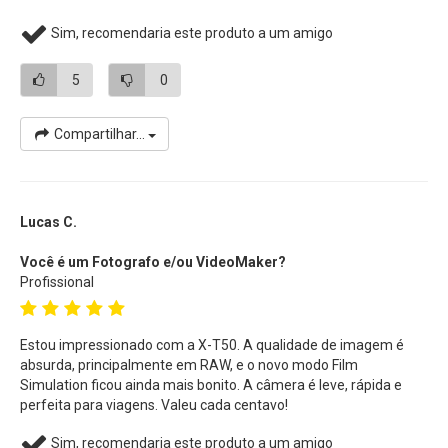
Imagens suaves de vídeo e lentes telefoto podem ser
Sim, recomendaria este produto a um amigo
criadas manualmente com facilidade e, com o novo
acesso a velocidades de obturador mais lentas em
5
0
ambientes com pouca luz, o potencial criativo é expandido
ainda mais.
Compartilhar...
Vídeo Profissional
Esta
Câmera Mirrorless
está equipada com funcionalidade
de vídeo de nível profissional para criar conteúdo
Lucas C.
impactante. Grave em 6.2K/30P puro, 4K/60P com
Você é um Fotografo e/ou VideoMaker?
qualidade de transmissão ou Full HD/240P de alta
Profissional
velocidade.
Intensamente Focado
Estou impressionado com a X-T50. A qualidade de imagem é
Nunca perca um momento criativo com o sistema de foco
absurda, principalmente em RAW, e o novo modo Film
Simulation ficou ainda mais bonito. A câmera é leve, rápida e
automático (AF) de última geração da
Câmera FujiFilm X-
perfeita para viagens. Valeu cada centavo!
T50
Mirrorless
. Aproveitando o poder do seu novo
mecanismo de processamento de imagem X-Processor 5,
Sim, recomendaria este produto a um amigo