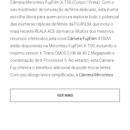
Câmera Mirrorless FujiFilm X-T50 (Corpo / Preta
). Com o
seu mostrador de simulação de filme dedicado, esta é uma
escolha óbvia para quem procura explorar todo o potencial
das inúmeras réplicas de filmes da FUJIFILM, que inclui o
mais recente REALA ACE da marca. Muitos dos mesmos
recursos oferecidos pela nova
Câmera FujiFilm
X100VI
estão disponíveis na
Mirrorless FujiFilm X-T50
, incluindo o
mesmo sensor X-Trans CMOS 5 HR de 40.2 Megapixels e
combinação de X-Processor 5. No entanto, esta Câmera
Fuji oferece o benefício adicional de poder trocar lentes.
Com seu design leve e simplificado, a
Câmera Mirrorless
FujiFilm
X-T50
é ideal para viagens e oferece fotos e vídeos
impressionantes com toda a simulação de filme ao seu
VER MAIS
alcance.
Simulação de Filme Dedicado
Por ser a primeira câmera da série X a apresentar um dial
dedicado à simulação de filme, a
Câmera FujiFilm X-T50