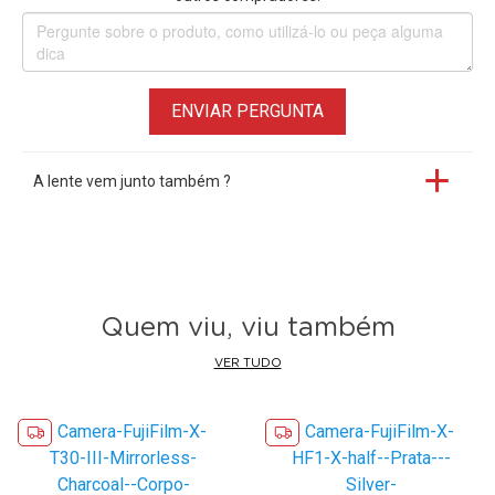
• Punho remodelado com design mais curvo para
manuseio preciso
• Slot único para Cartão SDHC/SDXC suporta até o padrão
UHS-II.
ENVIAR PERGUNTA
• Acompanha 1x
Bateria FujiFilm
NP-
W126S
• Garantia FujiFilm Brasil
A lente vem junto também ?
Quem viu, viu também
VER TUDO