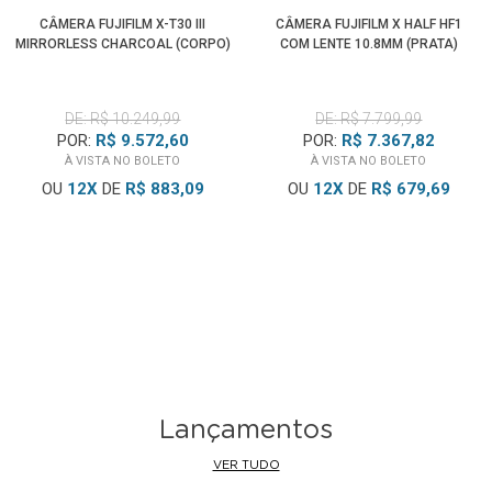
CÂMERA FUJIFILM X-T30 III
CÂMERA FUJIFILM X HALF HF1
MIRRORLESS CHARCOAL (CORPO)
COM LENTE 10.8MM (PRATA)
DE: R$ 10.249,99
DE: R$ 7.799,99
POR:
R$ 9.572,60
POR:
R$ 7.367,82
À VISTA NO BOLETO
À VISTA NO BOLETO
OU
12
X
DE
R$ 883,09
OU
12
X
DE
R$ 679,69
Lançamentos
VER TUDO