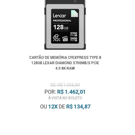
CARTÃO DE MEMÓRIA CFEXPRESS TYPE B
128GB LEXAR DIAMOND 3700MB/S PCIE
4.0 8K RAW
DE: R$ 1.556,39
POR:
R$ 1.462,01
À VISTA NO BOLETO
OU
12
X
DE
R$ 134,87