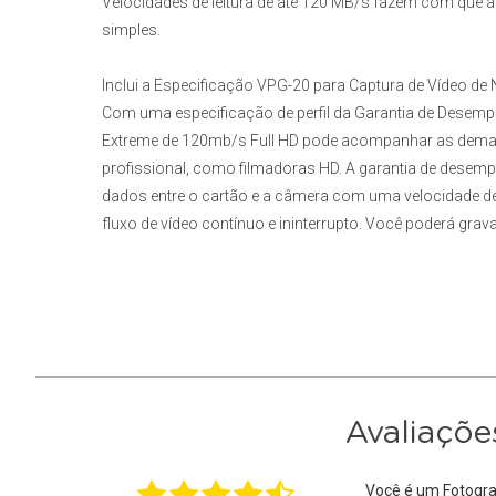
Velocidades de leitura de até 120 MB/s fazem com que a
simples.
Inclui a Especificação VPG-20 para Captura de Vídeo de N
Com uma especificação de perfil da Garantia de Desemp
Extreme de 120mb/s Full HD
pode acompanhar as deman
profissional, como filmadoras HD. A garantia de desemp
dados entre o cartão e a câmera com uma velocidade 
fluxo de vídeo contínuo e ininterrupto. Você poderá grav
Avaliaçõe
Você é um Fotogra