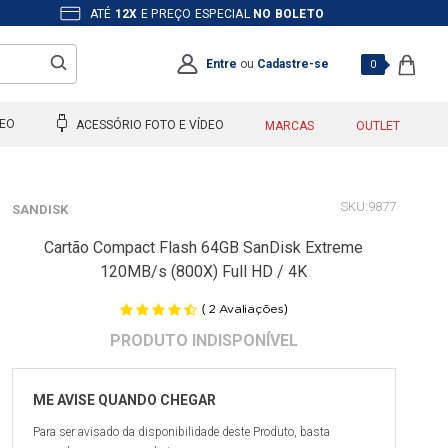
ATÉ
12X
E PREÇO ESPECIAL
NO BOLETO
Entre
ou
Cadastre-se
0
DEO
ACESSÓRIO FOTO E VÍDEO
MARCAS
OUTLET
9877
SANDISK
Cartão Compact Flash 64GB SanDisk Extreme
120MB/s (800X) Full HD / 4K
(
)
2
Avaliações
Para ser avisado da disponibilidade deste Produto, basta