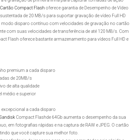
ura e gravação de primeira linha para capturar tomadas de ação
Cartão Compact Flash
oferece garantia de Desempenho de Vídeo
sustentada de 20 MB/s para suportar gravação de vídeo Full HD
a no modo disparo contínuo com velocidades de gravação no cartão
ciente com suas velocidades de transferência de até 120 MB/s. Com
act Flash
oferece bastante armazenamento para vídeos Full HD e
nho premium a cada disparo
ntadas de 20MB/s
o de alta qualidade
l médio e superior
excepcional a cada disparo
Sandisk
Compact Flashde 64Gb
aumenta o desempenho da sua
uo, em fotografias rápidas e na captura de RAW e JPEG. O cartão
tindo que você capture sua melhor foto.