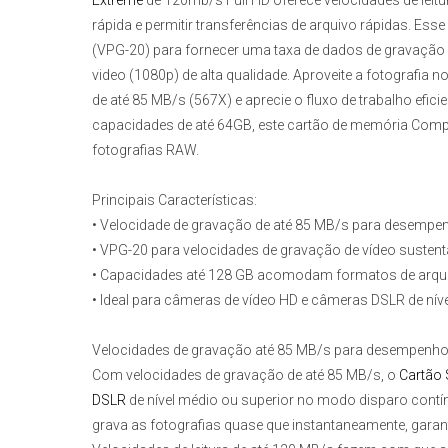
Extreme
de 120mb/s Full HD
oferece velocidades de leit
rápida e permitir transferências de arquivo rápidas. Esse
(VPG-20) para fornecer uma taxa de dados de gravação 
video (1080p) de alta qualidade. Aproveite a fotografi
de até 85 MB/s (567X) e aprecie o fluxo de trabalho efi
capacidades de até 64GB, este
cartão de memória Comp
fotografias RAW.
Principais Características:
• Velocidade de gravação de até 85 MB/s para desempe
• VPG-20 para velocidades de gravação de vídeo suste
• Capacidades até 128 GB acomodam formatos de arquiv
• Ideal para câmeras de vídeo HD e câmeras DSLR de níve
Velocidades de gravação até 85 MB/s para desempenho 
Com velocidades de gravação de até 85 MB/s, o
Cartão 
DSLR
de nível médio ou superior no modo disparo contín
grava as fotografias quase que instantaneamente, garan