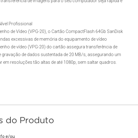
 transferência de imagens para o seu computador seja rápida e
ível Profissional
enho de Vídeo (VPG-20), o
Cartão CompactFlash 64Gb SanDisk
das excessivas de memória do equipamento de vídeo
enho de vídeo (VPG-20) do cartão assegura transferência de
de gravação de dados sustentada de 20 MB/s, assegurando um
ar em resoluções tão altas de até 1080p, sem saltar quadros.
s do Produto
fo e/ou