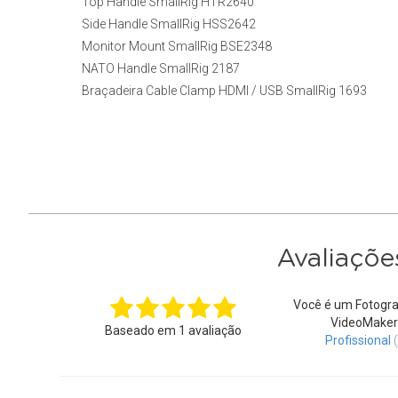
Top Handle SmallRig HTR2640
Side Handle SmallRig HSS2642
Monitor Mount SmallRig BSE2348
NATO Handle SmallRig 2187
Braçadeira Cable Clamp HDMI / USB SmallRig 1693
Avaliaçõe
Você é um Fotogra
VideoMaker
Baseado em
1
avaliação
Profissional