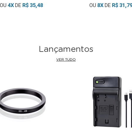
OU
4
X
DE
R$ 35,48
OU
8
X
DE
R$ 31,7
Lançamentos
VER TUDO