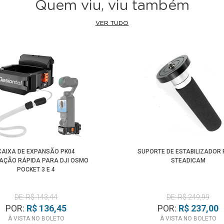
Quem viu, viu também
VER TUDO
CAIXA DE EXPANSÃO PK04
SUPORTE DE ESTABILIZADOR
RAÇÃO RÁPIDA PARA DJI OSMO
STEADICAM
POCKET 3 E 4
DE: R$ 143,44
DE: R$ 249,99
POR:
R$ 136,45
POR:
R$ 237,00
À VISTA NO BOLETO
À VISTA NO BOLETO