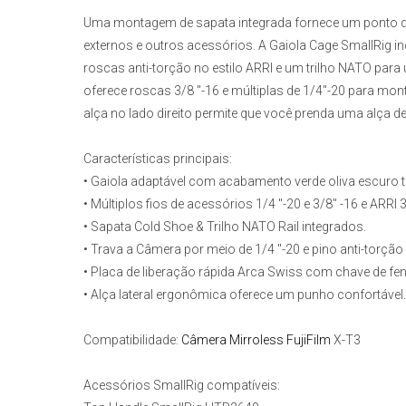
Uma montagem de sapata integrada fornece um ponto de
externos e outros acessórios. A
Gaiola Cage SmallRig
in
roscas anti-torção no estilo ARRI e um trilho NATO para
oferece roscas 3/8 "-16 e múltiplas de 1/4"-20 para mo
alça no lado direito permite que você prenda uma alça
Características principais:
• Gaiola adaptável com acabamento verde oliva escuro 
• Múltiplos fios de acessórios 1/4 "-20 e 3/8" -16 e ARRI 3
• Sapata Cold Shoe & Trilho NATO Rail integrados.
• Trava a Câmera por meio de 1/4 "-20 e pino anti-torção n
• Placa de liberação rápida Arca Swiss com chave de fen
• Alça lateral ergonômica oferece um punho confortável.
Compatibilidade:
Câmera Mirroless FujiFilm
X-T3
Acessórios SmallRig compatíveis: