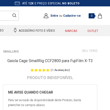
ATÉ
12X
E PREÇO ESPECIAL
NO BOLETO
Entre
ou
Cadastre-se
0
DEO
ACESSÓRIO FOTO E VÍDEO
MARCAS
OUTLET
13952
SMALLRIG
Gaiola Cage SmallRig CCF2800 para FujiFilm X-T3
(
)
1
Avaliação
Para ser avisado da disponibilidade deste Produto, basta
preencher os campos abaixo.