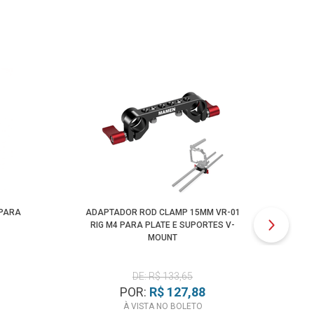
 PARA
ADAPTADOR ROD CLAMP 15MM VR-01
GA
RIG M4 PARA PLATE E SUPORTES V-
MOUNT
1
DE: R$ 133,65
POR:
R$ 127,88
À VISTA NO BOLETO