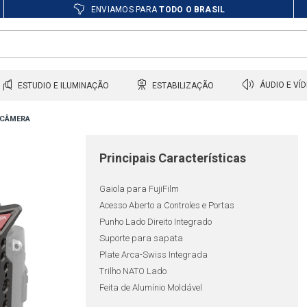
ENVIAMOS PARA
TODO O BRASIL
ESTUDIO E ILUMINAÇÃO
ESTABILIZAÇÃO
ÁUDIO E VÍ
 CÂMERA
Principais Características
Gaiola para FujiFilm
Acesso Aberto a Controles e Portas
Punho Lado Direito Integrado
Suporte para sapata
Plate Arca-Swiss Integrada
Trilho NATO Lado
Feita de Alumínio Moldável