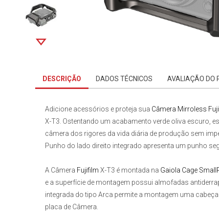
DESCRIÇÃO
DADOS TÉCNICOS
AVALIAÇÃO DO
Adicione acessórios e proteja sua
Câmera Mirroless Fuj
X-T3
. Ostentando um acabamento verde oliva escuro, e
câmera dos rigores da vida diária de produção sem impe
Punho do lado direito integrado apresenta um punho seg
A
Câmera
Fujifilm
X-T3
é montada na
Gaiola Cage Small
e a superfície de montagem possui almofadas antiderr
integrada do tipo Arca permite a montagem uma cabeça
placa de Câmera.