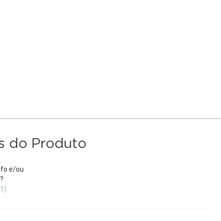
s do Produto
fo e/ou
?
(1)