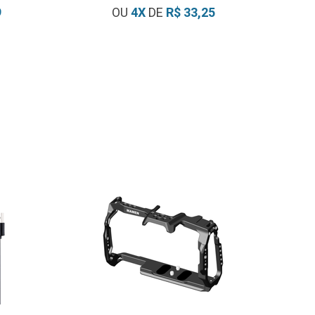
9
OU
4
X
DE
R$ 33,25