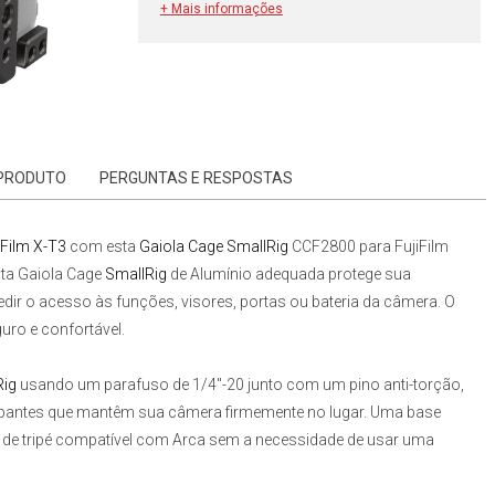
+ Mais informações
 PRODUTO
PERGUNTAS E RESPOSTAS
iFilm X-T3
com esta
Gaiola Cage SmallRig
CCF2800 para FujiFilm
sta
Gaiola Cage
SmallRig
de Alumínio adequada protege sua
dir o acesso às funções, visores, portas ou bateria da câmera. O
uro e confortável.
Rig
usando um parafuso de 1/4"-20 junto com um pino anti-torção,
apantes que mantêm sua câmera firmemente no lugar. Uma base
 de tripé compatível com Arca sem a necessidade de usar uma