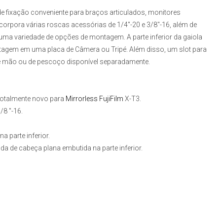
 fixação conveniente para braços articulados, monitores
corpora várias roscas acessórias de 1/4"-20 e 3/8"-16, além de
 uma variedade de opções de montagem. A parte inferior da gaiola
ntagem em uma placa de Câmera ou Tripé. Além disso, um slot para
 de mão ou de pescoço disponível separadamente.
totalmente novo para
Mirrorless FujiFilm
X-T3.
/8 "-16.
a parte inferior.
da de cabeça plana embutida na parte inferior.