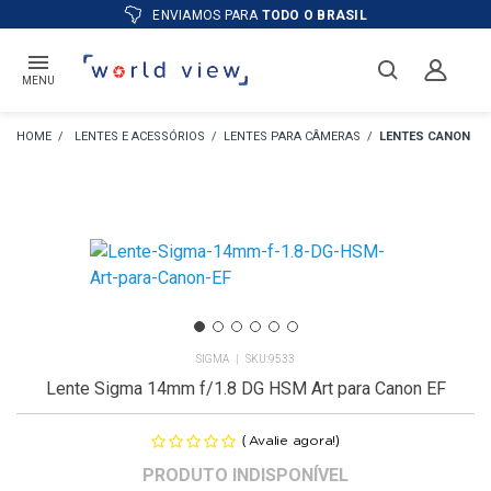
ATÉ
12X
E PREÇO ESPECIAL
NO BOLETO
MENU
LENTES E ACESSÓRIOS
LENTES PARA CÂMERAS
LENTES CANON
SIGMA
9533
Lente Sigma 14mm f/1.8 DG HSM Art para Canon EF
(
)
Avalie agora!