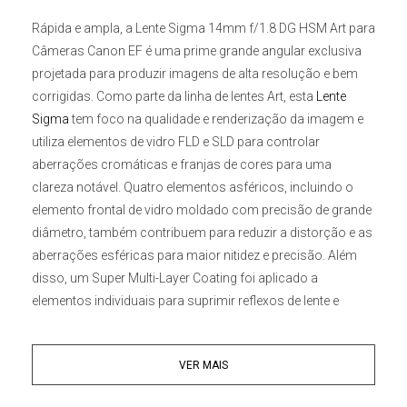
Rápida e ampla, a
Lente Sigma 14mm f/1.8 DG HSM Art para
Câmeras Canon
EF é uma prime grande angular exclusiva
projetada para produzir imagens de alta resolução e bem
corrigidas. Como parte da linha de lentes Art, esta
Lente
Sigma
tem foco na qualidade e renderização da imagem e
utiliza elementos de vidro FLD e SLD para controlar
aberrações cromáticas e franjas de cores para uma
clareza notável. Quatro elementos asféricos, incluindo o
elemento frontal de vidro moldado com precisão de grande
diâmetro, também contribuem para reduzir a distorção e as
aberrações esféricas para maior nitidez e precisão. Além
disso, um Super Multi-Layer Coating foi aplicado a
elementos individuais para suprimir reflexos de lente e
fantasmas para maior contraste ao trabalhar com
iluminação forte. Adequada para astrofotografia e
VER MAIS
fotografia externa com pouca luz, esta lente apresenta uma
combinação única de perspectiva ampla e desempenho