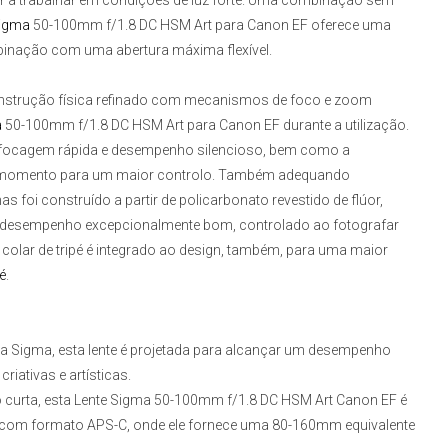
ar a trabalhar em condições de luz forte. Uma combinação sem
Sigma
50-100mm f/1.8 DC HSM Art para Canon EF
oferece uma
mbinação com uma abertura máxima flexível.
strução física refinado com mecanismos de foco e zoom
a
50-100mm f/1.8 DC HSM Art para Canon EF
durante a utilização.
 focagem rápida e desempenho silencioso, bem como a
er momento para um maior controlo. Também adequando
s foi construído a partir de policarbonato revestido de flúor,
 desempenho excepcionalmente bom, controlado ao fotografar
colar de tripé é integrado ao design, também, para uma maior
é
.
n da Sigma, esta lente é projetada para alcançar um desempenho
riativas e artísticas.
 curta, esta
Lente Sigma 50-100mm f/1.8 DC HSM Art Canon EF
é
com formato APS-C, onde ele fornece uma 80-160mm equivalente