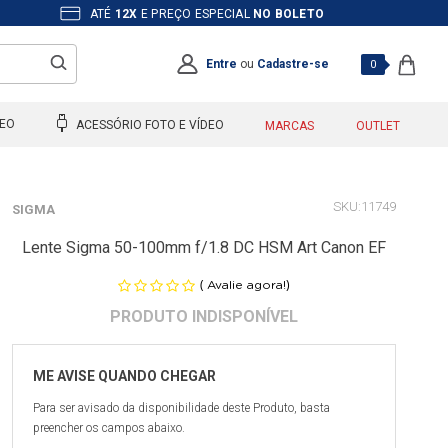
ATÉ
12X
E PREÇO ESPECIAL
NO BOLETO
Entre
ou
Cadastre-se
0
DEO
ACESSÓRIO FOTO E VÍDEO
MARCAS
OUTLET
11749
SIGMA
Lente Sigma 50-100mm f/1.8 DC HSM Art Canon EF
(
)
Avalie agora!
Para ser avisado da disponibilidade deste Produto, basta
preencher os campos abaixo.