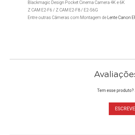
Blackmagic Design Pocket Cinema Camera 4K e 6K
Z CAM E2-F6 / Z CAM E2-F8 / E2-S6G
Entre outras Câmeras com Montagem de
Lente Canon E
Avaliaçõe
Tem esse produto? S
ESCREVER