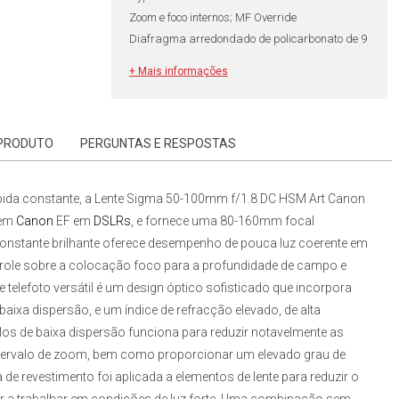
Zoom e foco internos; MF Override
Diafragma arredondado de policarbonato de 9
lâminas
+ Mais informações
Colar de Tripé
 PRODUTO
PERGUNTAS E RESPOSTAS
pida constante, a
Lente Sigma 50-100mm f/1.8 DC HSM Art Canon
gem
Canon
EF
em
DSLRs
,
e fornece uma 80-160mm focal
onstante brilhante oferece desempenho de pouca luz coerente em
role sobre a colocação foco para a profundidade de campo e
telefoto versátil é um design óptico sofisticado que incorpora
aixa dispersão, e um índice de refracção elevado, de alta
os de baixa dispersão funciona para reduzir notavelmente as
ntervalo de zoom, bem como proporcionar um elevado grau de
de revestimento foi aplicada a elementos de lente para reduzir o