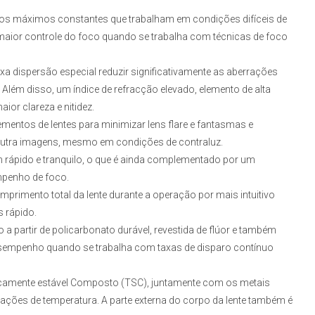
ícios máximos constantes que trabalham em condições difíceis de
aior controle do foco quando se trabalha com técnicas de foco
xa dispersão especial reduzir significativamente as aberrações
Além disso, um índice de refracção elevado, elemento de alta
ior clareza e nitidez.
ementos de lentes para minimizar lens flare e fantasmas e
 neutra imagens, mesmo em condições de contraluz.
m rápido e tranquilo, o que é ainda complementado por um
mpenho de foco.
omprimento total da lente durante a operação por mais intuitivo
 rápido.
a partir de policarbonato durável, revestida de flúor e também
sempenho quando se trabalha com taxas de disparo contínuo
rmicamente estável Composto (TSC), juntamente com os metais
iações de temperatura. A parte externa do corpo da lente também é