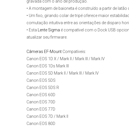
gravada com o ano de produção.
• A montagem de baioneta é construído a partir de latão 
• Um fixo, girando colar de tripé oferece maior estabilidad
comutação intuitiva entre as orientações de disparo horiz
• Esta
Lente Sigma
é compatível com o Dock USB opcional 
atualizar seu firmware.
Câmeras EF-Mount
Compatíveis:
Canon EOS 1D X / Mark II / Mark III / Mark IV
Canon EOS 1Ds Mark III
Canon EOS 5D Mark II / Mark III / Mark IV
Canon EOS 5DS
Canon EOS 5DS R
Canon EOS 60D
Canon EOS 70D
Canon EOS 77D
Canon EOS 7D / Mark II
Canon EOS 80D