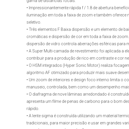
gama de distâncias focais.
• Impressionantemente rápida f / 1.8 de abertura benef
iluminação em toda a faixa de zoom e também oferece m
seletivo.
• Três elementos F Baixa dispersão e um elemento de bai
cromáticas e dispersão de cor em toda a faixa de zoom. 
dispersão de vidro controla aberrações esféricas para ma
• A Super Multi-camada de revestimento foi aplicada a el
contribuir para a produção de rico em contraste e cor
• O HSM integrados (Hyper Sonic Motor) realiza focage
algoritmo AF otimizado para produzir mais suave dese
• Um zoom de interiores e design foco interno limita o c
manuseio, controlada, bem como um desempenho mais
• O diafragma de nove lâminas arredondado é construído 
apresenta um filme de penas de carbono para o bom de
rápido.
• A lente sigma é construída utilizando um material te
tradicionais, para maior precisão e usar em grandes var