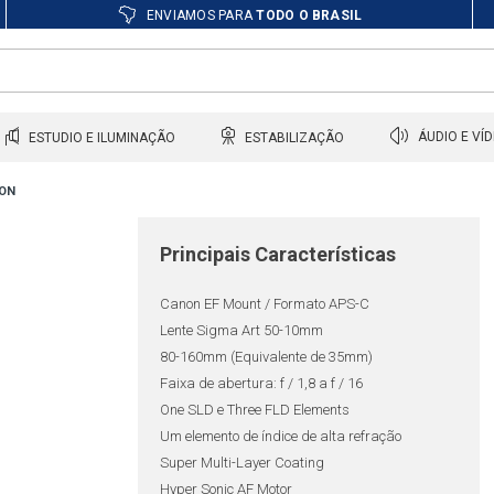
ENVIAMOS PARA
TODO O BRASIL
ESTUDIO E ILUMINAÇÃO
ESTABILIZAÇÃO
ÁUDIO E VÍ
NON
Principais Características
Canon EF Mount / Formato APS-C
Lente Sigma Art 50-10mm
80-160mm (Equivalente de 35mm)
Faixa de abertura: f / 1,8 a f / 16
One SLD e Three FLD Elements
Um elemento de índice de alta refração
Super Multi-Layer Coating
Hyper Sonic AF Motor