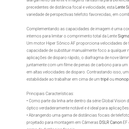
alargamento da lente e imagens fantasma para benefici
precedentes de distância focal e velocidade, esta
Lente 
variedade de perspectivas telefoto favorecidas, em co
Complementando as capacidades de imagem é uma con
internos para limitar o comprimento total da
Lente
Sigm
Um motor Hiper Sônico AF proporciona velocidades de
capacidade de substituir manualmente foco a qualqu
aplicações de disparo rápido, o diafragma de nove lâmina
juntamente com um filme de penas de carbono para um
em altas velocidades de disparo. Contrastando isso, um 
estabilidade ao trabalhar em cima de um
tripé
ou
monop
Principais Características:
• Como parte da linha arte dentro da série Global Visio
óptico verdadeiramente notável e é ideal para aplicações c
• Abrangendo uma gama de distâncias focais de telefoto
projetado para montagem em
Câmeras
DSLR Canon
EF