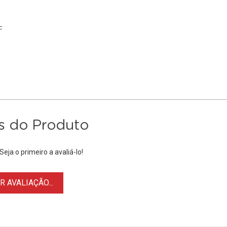
F
s do Produto
eja o primeiro a avaliá-lo!
 AVALIAÇÃO...