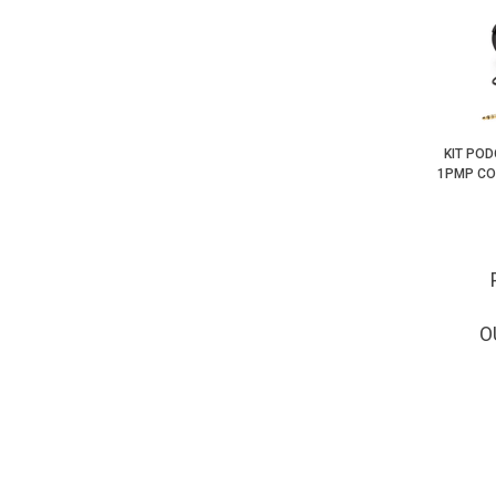
KIT PO
1PMP CO
O