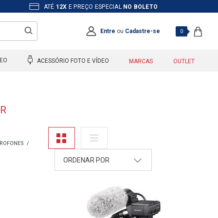
ATÉ
12X
E PREÇO ESPECIAL
NO BOLETO
Entre
ou
Cadastre-se
0
DEO
ACESSÓRIO FOTO E VÍDEO
MARCAS
OUTLET
LR
CROFONES
ORDENAR POR
A - Z
Z - A
Mais Vendidos