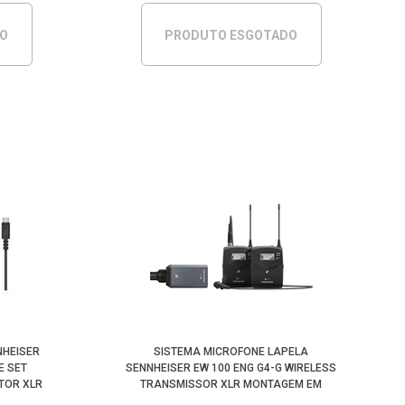
DO
PRODUTO ESGOTADO
NHEISER
SISTEMA MICROFONE LAPELA
E SET
SENNHEISER EW 100 ENG G4-G WIRELESS
PTOR XLR
TRANSMISSOR XLR MONTAGEM EM
CÂMERA (G:566-608MHZ)