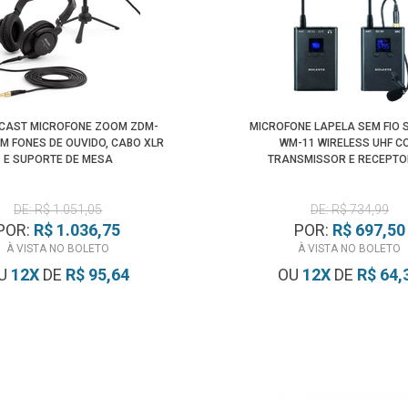
DCAST MICROFONE ZOOM ZDM-
MICROFONE LAPELA SEM FIO 
M FONES DE OUVIDO, CABO XLR
WM-11 WIRELESS UHF C
E SUPORTE DE MESA
TRANSMISSOR E RECEPTO
DE: R$ 1.051,05
DE: R$ 734,99
POR:
R$ 1.036,75
POR:
R$ 697,50
À VISTA NO BOLETO
À VISTA NO BOLETO
U
12
X
DE
R$ 95,64
OU
12
X
DE
R$ 64,