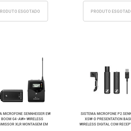
RODUTO ESGOTADO
PRODUTO ESGOTA
A MICROFONE SENNHEISER EW
SISTEMA MICROFONE P2 SEN
0 BOOM G4-AW+ WIRELESS
XSW-D PRESENTATION BAS
SMISSOR XLR MONTAGEM EM
WIRELESS DIGITAL COM RECE
MERA (AW+:470-558MHZ)
(2.4 GHZ)