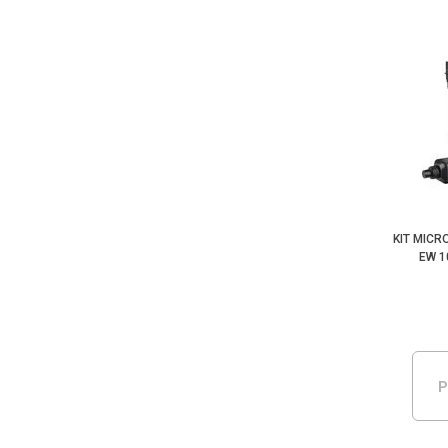
KIT MICR
EW 1
P