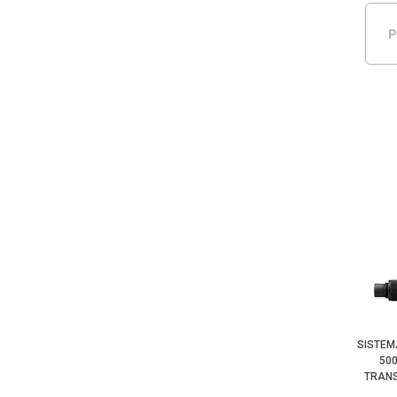
P
SISTEM
50
TRAN
CÂ