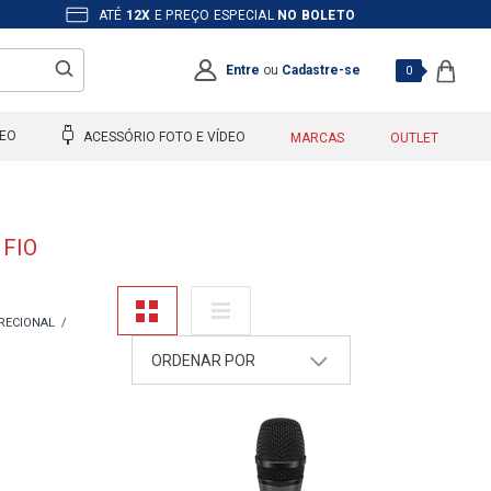
ATÉ
12X
E PREÇO ESPECIAL
NO BOLETO
Entre
ou
Cadastre-se
0
DEO
ACESSÓRIO FOTO E VÍDEO
MARCAS
OUTLET
 FIO
RECIONAL
ORDENAR POR
A - Z
Z - A
Mais Vendidos