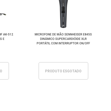
Maior Preço
Menor Preço
F AK-512
MICROFONE DE MÃO SENNHEISER E845S
S E
DINÂMICO SUPERCARDIÓIDE XLR
PORTÁTIL COM INTERRUPTOR ON/OFF
DO
PRODUTO ESGOTADO