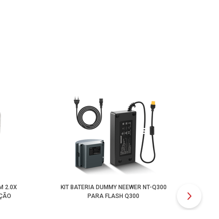
 2.0X
KIT BATERIA DUMMY NEEWER NT-Q300
LED
IÇÃO
PARA FLASH Q300