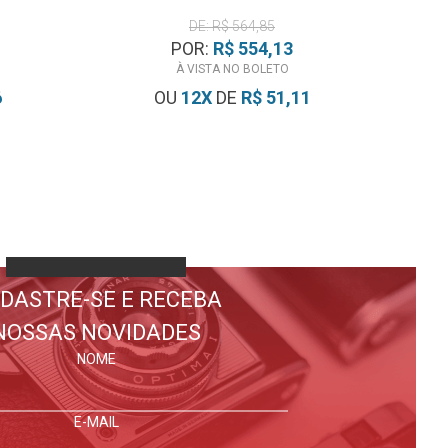
DE: R$ 564,85
POR:
R$ 554,13
À VISTA NO BOLETO
6
OU
12
X
DE
R$ 51,11
DASTRE-SE E RECEBA
NOSSAS NOVIDADES
NOME
E-MAIL