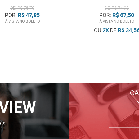
DE: R$ 75,79
DE: R$ 74,99
POR:
R$ 47,85
POR:
R$ 67,50
À VISTA NO BOLETO
À VISTA NO BOLETO
OU
2
X
DE
R$ 34,5
CA
VIEW
ais