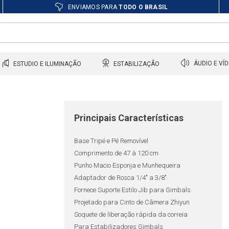
ENVIAMOS PARA
TODO O BRASIL
ESTUDIO E ILUMINAÇÃO
ESTABILIZAÇÃO
ÁUDIO E VÍ
Principais Características
Base Tripé e Pé Removível
Comprimento de 47 à 120 cm
Punho Macio Esponja e Munhequeira
Adaptador de Rosca 1/4" a 3/8"
Fornece Suporte Estilo Jib para Gimbals
Projetado para Cinto de Câmera Zhiyun
Soquete de liberação rápida da correia
Para Estabilizadores Gimbals