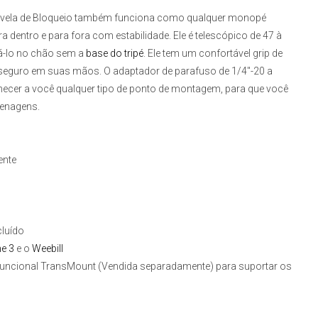
ela de Bloqueio
também funciona como qualquer monopé
 dentro e para fora com estabilidade. Ele é telescópico de 47 à
cá-lo no chão sem a
base do tripé
. Ele tem um confortável grip de
s seguro em suas mãos. O adaptador de parafuso de 1/4"-20 a
rnecer a você qualquer tipo de ponto de montagem, para que você
renagens.
ente
cluído
e 3
e o
Weebill
ifuncional TransMount (Vendida separadamente) para suportar os