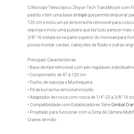
O
Monopé Telescópico Zhiyun-Tech TransMount com Fiv
padrão e tem uma base de
tripé
que permite empurrar para
120 cm e inclui um pé de borracha removível para colo
esponja e inclui uma pulseira que faz tudo parecer mai
3/8"-16 instala-se na parte superior do monoaé para fo
possa montar cardan, cabeçotes de fluido e outras eng
Principais Características:
• Base de tripé removível com pés reguláveis individualm
• Comprimento de 47 à 120 cm
• Punho de esponja e Munhequeira
• Pé de borracha removível incluído
• Adaptador de rosca com rosca de 1/4"-20 a 3/8"-16 in
• Compatibilidade com Estabilizadores Série
Gimbal Cran
• Projetado para funcionar com a Cinta de Câmera Mult
Cranes de mão.