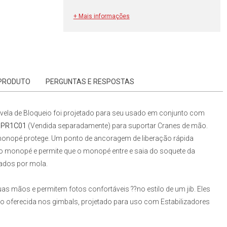
+ Mais informações
 PRODUTO
PERGUNTAS E RESPOSTAS
ela de Bloqueio
foi projetado para seu usado em conjunto com
 PR1C01
(Vendida separadamente)
para suportar Cranes de mão.
 monopé protege. Um ponto de ancoragem de liberação rápida
 do monopé e permite que o monopé entre e saia do soquete da
nados por mola.
as mãos e permitem fotos confortáveis ??no estilo de um jib. Eles
co oferecida nos gimbals, projetado para uso com
Estabilizadores