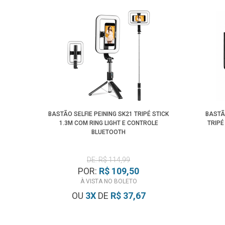
BASTÃO SELFIE PEINING SK21 TRIPÉ STICK
BASTÃ
1.3M COM RING LIGHT E CONTROLE
TRIPÉ
BLUETOOTH
DE: R$ 114,99
POR:
R$ 109,50
À VISTA NO BOLETO
OU
3
X
DE
R$ 37,67