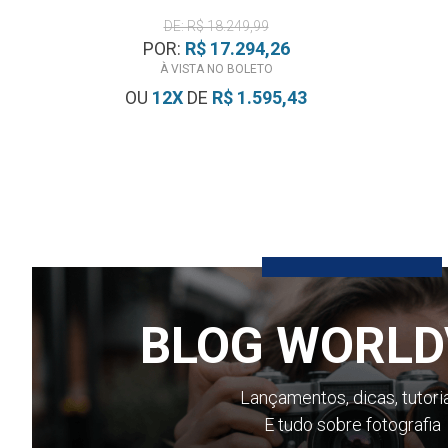
DE: R$ 18.249,99
POR:
R$ 17.294,26
À VISTA NO BOLETO
OU
12
X
DE
R$ 1.595,43
BLOG WORLD
Lançamentos, dicas, tutori
E tudo sobre fotografia