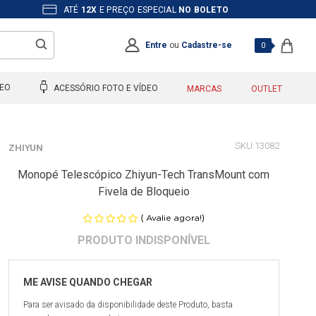
ATÉ
12X
E PREÇO ESPECIAL
NO BOLETO
Entre
ou
Cadastre-se
0
DEO
ACESSÓRIO FOTO E VÍDEO
MARCAS
OUTLET
13082
ZHIYUN
Monopé Telescópico Zhiyun-Tech TransMount com
Fivela de Bloqueio
(
)
Avalie agora!
Para ser avisado da disponibilidade deste Produto, basta