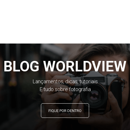
com um zoom óptico de 12x, além de 24x Limpar Image
Zoom.Com Limpar Image Zoom do poderoso processador
compara padrões encontrados em pixels adjacentes e cria
novos pixels para corresponder a padrões selecionados,
resultando em imagens de alta qualidade.Limpar Image
Zoom zoom óptico dobra para fotos e vídeo mais
próximos.Zoom digital 160x também está disponível.
BLOG WORLDVIEW
Lançamentos, dicas, tutoriais
E tudo sobre fotografia
FIQUE POR DENTRO