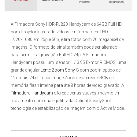
DESCRIÇÃO
DADOS TÉCNICOS
PRODUTO
RESPOSTAS
A
Filmadora Sony HDR-PJ820 Handycam de 64GB Full HD
com Projetor Integrado
vídeos em formato Full HD
1920x1080 em 25p e 50p, e tira fotos com 20 megapixel de
imagens. O formato do sinal também pode ser alterado
para permitir a gravação Full HD 24p. A
Filmadora
Handycam
possui um "sensor 1 / 3.95 Exmor R CMOS, uma
grande angular
Lente Zoom Sony
G
com zoom óptico de
12x mais 24x Limpar Image Zoom, e oferece 64GB de
memória flash interna para até 8 horas de vídeo gravado. A
Filmadora Handycam
oferece cenas suaves, mesmo em
movimento com sua equilibrada Optical SteadyShot
tecnologia de estabilização de imagem com o Active Mode.
Para aumentar a conectividade e o controle, Wi-Fi com
suporte a NFC permite que você use o seu smartphone ou