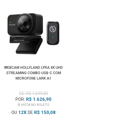
melhores resultados em condições de baixa luminosidade.
Projetor 50 Lumen com Auto Ajuste de Keystone
Desfrute das suas memórias favoritas em praticamente
qualquer lugar com o projetor de alto contraste 50 lumen
para o painel LCD. A
Filmadora Sony HDR-PJ820 Handycam
possui multi-terminal HDMI permite que você conecte
dispositivos externos que têm uma saída HDMI e projetá-las
da câmera de vídeo. A câmera de vídeo ainda tem Auto
WEBCAM HOLLYLAND LYRA 4K UHD
Keystone Adjustment, que corrige as dimensões da imagem
STREAMING COMBO USB-C COM
projetada quando você não pode situar o dispositivo em
MICROFONE LARK A1
frente para a parede.
DE: R$ 1.699,83
POR:
R$ 1.626,90
Controle, Transferência e Backup de Dados NFC / Wi-Fi
À VISTA NO BOLETO
A
Filmadora Sony HDR-PJ820 Handycam
com NFC e Wi-Fi
OU
12
X
DE
R$ 150,08
permite que você transforme o seu celular e / ou tablet em
um / dispositivo de visualização de controlo remoto. Você
também pode transferir seus arquivos para seu dispositivo