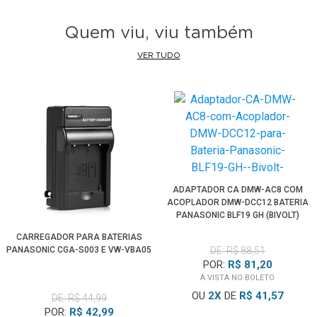
Quem viu, viu também
VER TUDO
ADAPTADOR CA DMW-AC8 COM
ACOPLADOR DMW-DCC12 BATERIA
PANASONIC BLF19 GH (BIVOLT)
CARREGADOR PARA BATERIAS
PANASONIC CGA-S003 E VW-VBA05
DE: R$ 88,51
POR:
R$ 81,20
À VISTA NO BOLETO
OU
2
X
DE
R$ 41,57
DE: R$ 44,99
POR:
R$ 42,99