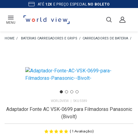
ATÉ
12X
E PREÇO ESPECIAL
NO BOLETO
MENU
BATERIAS CARREGADORES E GRIPS
CARREGADORES DE BATERIA
CA
WORLDVIEW
5589
Adaptador Fonte AC VSK-0699 para Filmadoras Panasonic
(Bivolt)
(
)
1
Avaliação