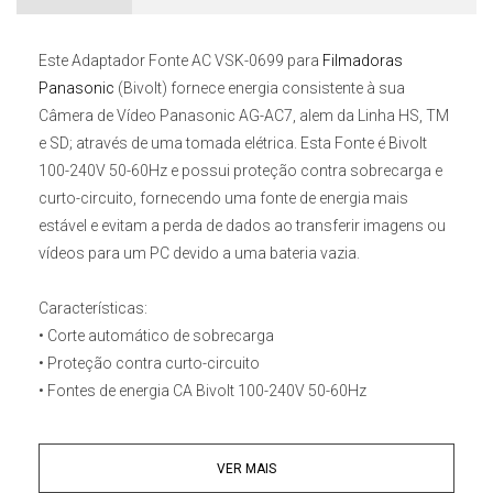
Este
Adaptador Fonte AC VSK-0699 para
Filmadoras
Panasonic
(Bivolt)
fornece energia consistente à sua
Câmera de Vídeo Panasonic AG-AC7, alem da Linha HS, TM
e SD; através de uma tomada elétrica. Esta Fonte é Bivolt
100-240V 50-60Hz e possui proteção contra sobrecarga e
curto-circuito, fornecendo uma fonte de energia mais
estável e evitam a perda de dados ao transferir imagens ou
vídeos para um PC devido a uma bateria vazia.
Características:
• Corte automático de sobrecarga
• Proteção contra curto-circuito
• Fontes de energia CA Bivolt 100-240V 50-60Hz
• Adequado para operar a partir da fonte de alimentação
principal
VER MAIS
• Subustitui as Fontes Panasonic VSK-0698 e VSK-0699