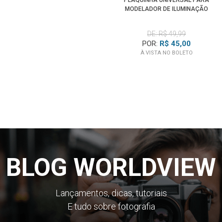
PLAQUINHA UNIVERSAL PARA
MODELADOR DE ILUMINAÇÃO
SPOTLIGHT
DE: R$ 49,99
POR:
R$ 45,00
À VISTA NO BOLETO
BLOG WORLDVIEW
Lançamentos, dicas, tutoriais
E tudo sobre fotografia