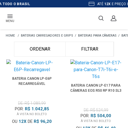
ATÉ
12X
E PREÇO ESPECIAL
NO BOLETO
MENU
BATERIAS CARREGADORES E GRIPS
BATERIAS PARA CÂMERAS
BAT
ORDENAR
FILTRAR
BATERIA CANON LP-E6P
RECARREGÁVEL
BATERIA CANON LP-E17 PARA
CÂMERAS EOS R50 RP R10 SL3
DE: R$ 1.089,99
POR:
R$ 1.042,85
DE: R$ 524,99
À VISTA NO BOLETO
POR:
R$ 504,00
OU
12
X
DE
R$ 96,20
À VISTA NO BOLETO