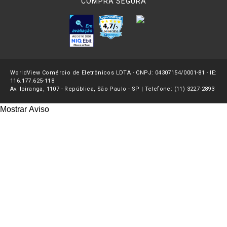
COMPRA SEGURA
WorldView Comércio de Eletrônicos LDTA - CNPJ: 04307154/0001-81 - IE:
116.177.625-118
Av. Ipiranga, 1107 - República, São Paulo - SP | Telefone: (11) 3227-2893
Mostrar Aviso