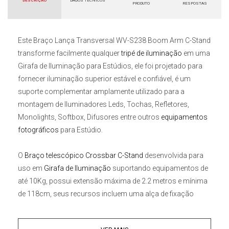
DESCRIÇÃO
DADOS TÉCNICOS
PRODUTO
RESPOSTAS
Este
Braço Lança Transversal WV-S238 Boom Arm C-Stand
transforme facilmente qualquer
tripé de iluminação
em uma
Girafa de Iluminação para Estúdios
, ele foi projetado para
fornecer iluminação superior estável e confiável, é um
suporte complementar amplamente utilizado para a
montagem de Iluminadores Leds, Tochas, Refletores,
Monolights, Softbox, Difusores entre outros
equipamentos
fotográficos
para Estúdio.
O
Braço telescópico Crossbar
C-Stand
desenvolvida para
uso em
Girafa de Iluminação
suportando equipamentos de
até 10Kg, possui extensão máxima de 2.2 metros e mínima
de 118cm, seus recursos incluem uma alça de fixação
central para posicionamento seguro e inclinar a lança em
qualquer posição, gancho para uso de contrapeso (Saco