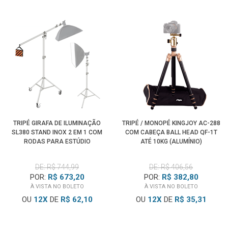
TRIPÉ GIRAFA DE ILUMINAÇÃO
TRIPÉ / MONOPÉ KINGJOY AC-288
SL380 STAND INOX 2 EM 1 COM
COM CABEÇA BALL HEAD QF-1T
RODAS PARA ESTÚDIO
ATÉ 10KG (ALUMÍNIO)
FOTOGRÁFICO (3.8M)
DE: R$ 744,99
DE: R$ 406,56
POR:
R$ 673,20
POR:
R$ 382,80
À VISTA NO BOLETO
À VISTA NO BOLETO
OU
12
X
DE
R$ 62,10
OU
12
X
DE
R$ 35,31