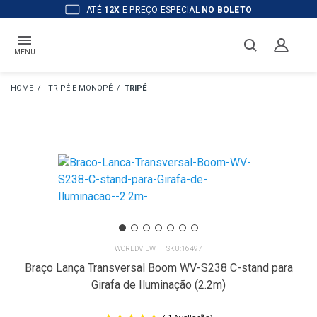
ATÉ
12X
E PREÇO ESPECIAL
NO BOLETO
MENU
TRIPÉ E MONOPÉ
TRIPÉ
WORLDVIEW
16497
Braço Lança Transversal Boom WV-S238 C-stand para
Girafa de Iluminação (2.2m)