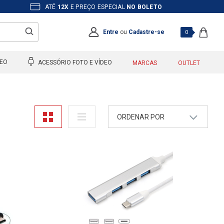
ATÉ
12X
E PREÇO ESPECIAL
NO BOLETO
Entre
ou
Cadastre-se
0
DEO
ACESSÓRIO FOTO E VÍDEO
MARCAS
OUTLET
ORDENAR POR
A - Z
Z - A
Mais Vendidos
Maior Preço
Menor Preço