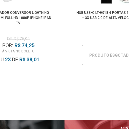
ADOR CONVERSOR LIGHTNING
HUB USB-C LT-H018 4 PORTAS 1
MI FULL HD 1080P IPHONE IPAD
+ 3X USB 2.0 DE ALTA VELO
TV
DE: R$ 76,99
POR:
R$ 74,25
À VISTA NO BOLETO
PRODUTO ESGOTA
OU
2
X
DE
R$ 38,01
CA