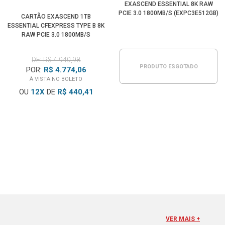
EXASCEND ESSENTIAL 8K RAW
PCIE 3.0 1800MB/S (EXPC3E512GB)
CARTÃO EXASCEND 1TB
ESSENTIAL CFEXPRESS TYPE B 8K
RAW PCIE 3.0 1800MB/S
(EXPC3E001TB)
DE: R$ 4.940,98
PRODUTO ESGOTADO
POR:
R$ 4.774,06
À VISTA NO BOLETO
OU
12
X
DE
R$ 440,41
CADASTRE-SE E RECEBA
BLOG WORLDVIEW
NOSSAS NOVIDADES
NOME
Lançamentos, dicas, tutoriais
E tudo sobre fotografia
E-MAIL
FIQUE POR DENTRO
VER MAIS +