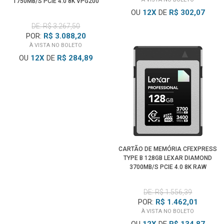
1750MB/S PCIE 4.0 8K VPG200
OU
12
X
DE
R$ 302,07
DE: R$ 3.267,50
POR:
R$ 3.088,20
À VISTA NO BOLETO
OU
12
X
DE
R$ 284,89
CARTÃO DE MEMÓRIA CFEXPRESS
TYPE B 128GB LEXAR DIAMOND
3700MB/S PCIE 4.0 8K RAW
DE: R$ 1.556,39
POR:
R$ 1.462,01
À VISTA NO BOLETO