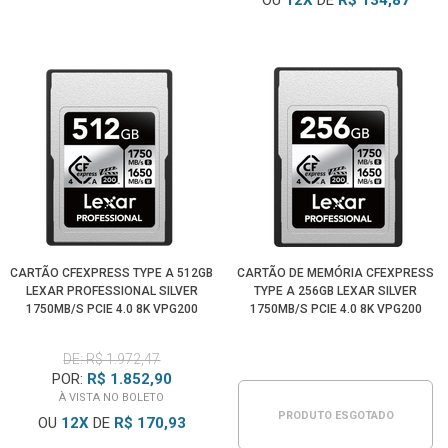
OU
12
X
DE
R$ 134,87
CARTÃO CFEXPRESS TYPE A 512GB
CARTÃO DE MEMÓRIA CFEXPRESS
LEXAR PROFESSIONAL SILVER
TYPE A 256GB LEXAR SILVER
1750MB/S PCIE 4.0 8K VPG200
1750MB/S PCIE 4.0 8K VPG200
DE: R$ 1.972,47
POR:
R$ 1.852,90
À VISTA NO BOLETO
PRODUTO ESGOTADO
OU
12
X
DE
R$ 170,93