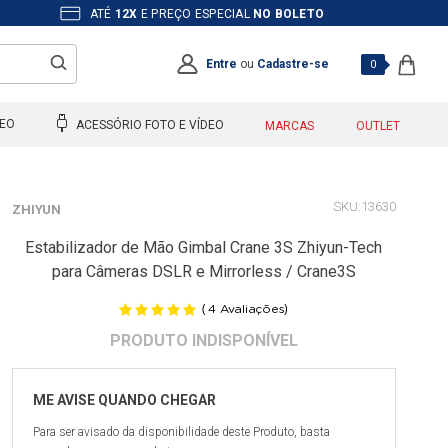
ATÉ
12X
E PREÇO ESPECIAL
NO BOLETO
Entre
ou
Cadastre-se
0
DEO
ACESSÓRIO FOTO E VÍDEO
MARCAS
OUTLET
13630
ZHIYUN
Estabilizador de Mão Gimbal Crane 3S Zhiyun-Tech
para Câmeras DSLR e Mirrorless / Crane3S
(
)
4
Avaliações
Para ser avisado da disponibilidade deste Produto, basta