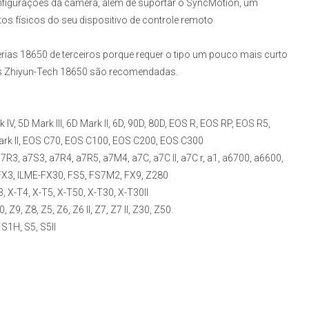
nfigurações da câmera, além de suportar o SyncMotion, um
s físicos do seu dispositivo de controle remoto
rias 18650 de terceiros porque requer o tipo um pouco mais curto
ias Zhiyun-Tech 18650 são recomendadas.
 IV, 5D Mark III, 6D Mark II, 6D, 90D, 80D, EOS R, EOS RP, EOS R5,
rk II, EOS C70, EOS C100, EOS C200, EOS C300
 a7R3, a7S3, a7R4, a7R5, a7M4, a7C, a7C II, a7C r, a1, a6700, a6600,
-FX3, ILME-FX30, FS5, FS7M2, FX9, Z280
, X-T4, X-T5, X-T50, X-T30, X-T30II
9, Z8, Z5, Z6, Z6 II, Z7, Z7 II, Z30, Z50.
S1H, S5, S5II