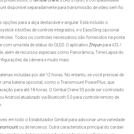
eu predecessor, o
Gimbal Crane 3
LAB Zhiyun
, e compatibilidade
t disponível separadamente para transmissão de vídeo sem fio.
 opções para a alça destacável e angular. Está incluído o
stick e botões de controle integrados, e o EasySling opcional
ntroles. Todos os controles necessários são fornecidos na ponta
te com uma tela de status do OLED. O aplicativo
Zhiyun
para iOS /
le, além de recursos especiais como Panorâmica, Time-Lapse do
nfigurações da câmera e muito mais.
terias incluídas por até 12 horas. No entanto, se você precisar de
r uma bateria opcional, como o Transmount PowerPlus, que
vação para até 18 horas. O Gimbal Crane 3S pode ser controlado
u Android atualizado via Bluetooth 5.0 para controle remoto de
n.
veis em todo o
Estabilizador Gimbal
para adicionar uma variedade
ransmount
ou de terceiros. Outra característica principal do cardan