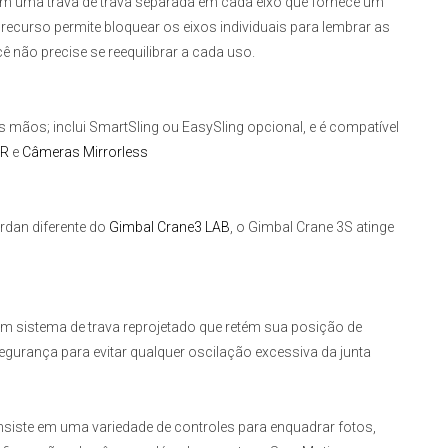
 em uma trava de trava separada em cada eixo que fornece um
recurso permite bloquear os eixos individuais para lembrar as
ê não precise se reequilibrar a cada uso.
 mãos; inclui SmartSling ou EasySling opcional, e é compatível
LR
e
Câmeras Mirrorless
rdan diferente do
Gimbal Crane3 LAB
, o
Gimbal Crane 3S
atinge
m sistema de trava reprojetado que retém sua posição de
gurança para evitar qualquer oscilação excessiva da junta
siste em uma variedade de controles para enquadrar fotos,