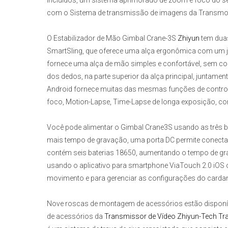
incluídos, um sistema aprimorado de zoom e foco do s
com o Sistema de transmissão de imagens da Transmoun
O
Estabilizador de Mão Gimbal Crane-3S
Zhiyun
tem duas
SmartSling, que oferece uma alça ergonômica com um joy
fornece uma alça de mão simples e confortável, sem co
dos dedos, na parte superior da alça principal, juntamen
Android fornece muitas das mesmas funções de contro
foco, Motion-Lapse, Time-Lapse de longa exposição, co
Você pode alimentar o
Gimbal Crane3S
usando as três ba
mais tempo de gravação, uma porta DC permite conecta
contém seis baterias 18650, aumentando o tempo de gra
usando o aplicativo para smartphone ViaTouch 2.0 iOS o
movimento e para gerenciar as configurações do carda
Nove roscas de montagem de acessórios estão disponí
de acessórios da
Transmissor de Vídeo Zhiyun-Tech T