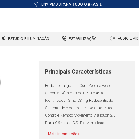
ENVIAMOS PARA
TODO O BRASIL
ESTUDIO E ILUMINAÇÃO
ESTABILIZAÇÃO
ÁUDIO E VÍ
Principais Características
Roda de carga útil, Com Zoom e Foco
Suporta Câmeras de 0.6 a 6.49kg
Identificador SmartSling Redesenhado
Sistema de bloqueio de eixo atualizado
Controle Remoto Movimento ViaTouch 2.0
Para Câmeras DSLR e Mirrorless
+ Mais informações