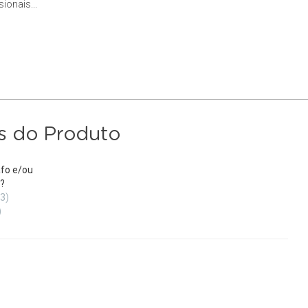
ionais...
s do Produto
fo e/ou
?
(3)
)