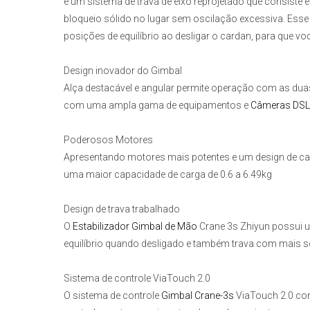
é um sistema de trava de eixo reprojetado que consiste
bloqueio sólido no lugar sem oscilação excessiva. Esse 
posições de equilíbrio ao desligar o cardan, para que voc
Design inovador do Gimbal
Alça destacável e angular permite operação com as duas
com uma ampla gama de equipamentos e
Câmeras DS
Poderosos Motores
Apresentando motores mais potentes e um design de ca
uma maior capacidade de carga de 0.6 a 6.49kg
Design de trava trabalhado
O
Estabilizador Gimbal de Mão
Crane 3s Zhiyun
possui u
equilíbrio quando desligado e também trava com mais se
Sistema de controle ViaTouch 2.0
O sistema de controle
Gimbal Crane-3s
ViaTouch 2.0 con