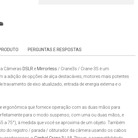
 PRODUTO
PERGUNTAS E RESPOSTAS
ra Câmeras
DSLR
e
Mirrorless
/ Crane3s / Crane-3S
é um
om a adição de opções de alça destacáveis, motores mais potentes
 travamento de eixo atualizado, entrada de energia externa e o
 e ergonômica que fornece operação com as duas mãos para
e perfeitamente para o modo suspenso, com uma ou duas mãos, e
255 a 75°), à medida que você se aproxima de um objeto. Também
to do registro / parada / obturador da câmera usando os cabos