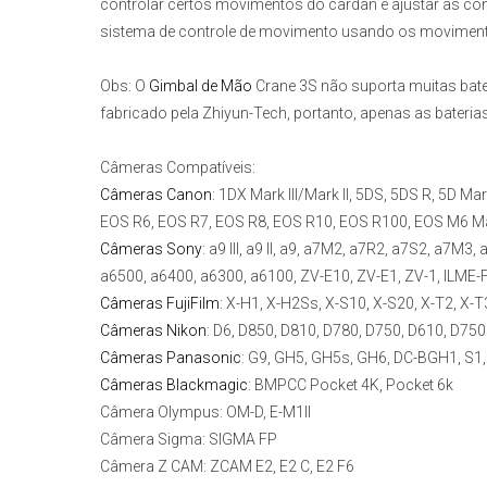
controlar certos movimentos do cardan e ajustar as co
sistema de controle de movimento usando os movimento
Obs:
O
Gimbal de Mão
Crane 3S
não suporta muitas bate
fabricado pela Zhiyun-Tech, portanto, apenas as bater
Câmeras Compatíveis:
Câmeras Canon
:
1DX Mark III/Mark II, 5DS, 5DS R, 5D Mark
EOS R6, EOS R7, EOS R8, EOS R10, EOS R100, EOS M6 Ma
Câmeras Sony
:
a9 III, a9 II, a9, a7M2, a7R2, a7S2, a7M3,
a6500, a6400, a6300, a6100, ZV-E10, ZV-E1, ZV-1, ILME
Câmeras FujiFilm
:
X-H1, X-H2Ss, X-S10, X-S20, X-T2, X-T3
Câmeras Nikon
:
D6, D850, D810, D780, D750, D610, D7500, Z
Câmeras Panasonic
: G9, GH5, GH5s, GH6, DC-BGH1, S1, 
Câmeras Blackmagic
:
BMPCC Pocket 4K, Pocket 6k
C
âmera Olympus:
OM-D, E-M1II
Câmera Sigma:
SIGMA FP
Câmera Z CAM:
ZCAM E2, E2 C, E2 F6