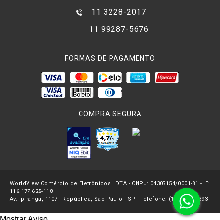
11 3228-2017
11 99287-5676
FORMAS DE PAGAMENTO
COMPRA SEGURA
WorldView Comércio de Eletrônicos LDTA - CNPJ: 04307154/0001-81 - IE:
116.177.625-118
Av. Ipiranga, 1107 - República, São Paulo - SP | Telefone: (11) 3227-2893
Mostrar Aviso