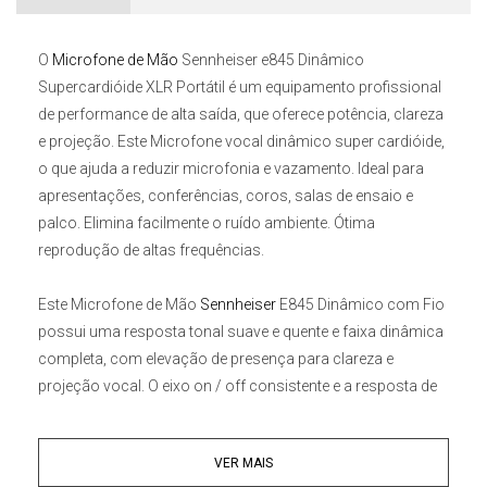
O
Microfone de Mão
Sennheiser e845 Dinâmico
Supercardióide XLR Portátil
é um equipamento profissional
de performance de alta saída, que oferece potência, clareza
e projeção. Este Microfone vocal dinâmico super cardióide,
o que ajuda a reduzir microfonia e vazamento. Ideal para
apresentações, conferências, coros, salas de ensaio e
palco. Elimina facilmente o ruído ambiente. Ótima
reprodução de altas frequências.
Este
Microfone de Mão
Sennheiser
E845 Dinâmico com Fio
possui uma resposta tonal suave e quente e faixa dinâmica
completa, com elevação de presença para clareza e
projeção vocal. O eixo on / off consistente e a resposta de
proximidade mantêm a qualidade do som durante o
movimento, proporcionando maior liberdade no palco.
O
VER MAIS
Microfone de Mão Sennheiser E845 Dinâmico com