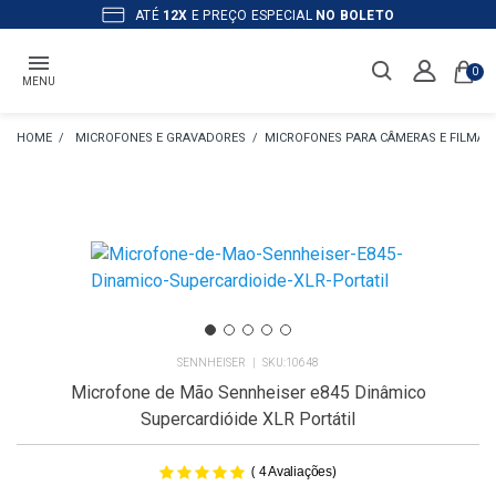
ATÉ
12X
E PREÇO ESPECIAL
NO BOLETO
0
MENU
MICROFONES E GRAVADORES
MICROFONES PARA CÂMERAS E FILMA
SENNHEISER
10648
Microfone de Mão Sennheiser e845 Dinâmico
Supercardióide XLR Portátil
(
)
4
Avaliações