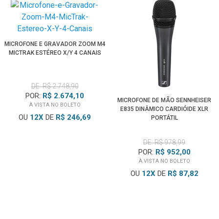
MICROFONE E GRAVADOR ZOOM M4
MICTRAK ESTÉREO X/Y 4 CANAIS
DE: R$ 2.748,90
POR:
R$ 2.674,10
MICROFONE DE MÃO SENNHEISER
À VISTA NO BOLETO
E835 DINÂMICO CARDIÓIDE XLR
OU
12
X
DE
R$ 246,69
PORTÁTIL
DE: R$ 978,99
POR:
R$ 952,00
À VISTA NO BOLETO
OU
12
X
DE
R$ 87,82