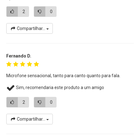
• Corpo todo em Metal
• Garantia Sennheiser Brasil
2
0
* Cabo XLR não acompanha, vendido separadamente.
Compartilhar...
Fernando D.
Microfone sensacional, tanto para canto quanto para fala.
Sim, recomendaria este produto a um amigo
2
0
Compartilhar...