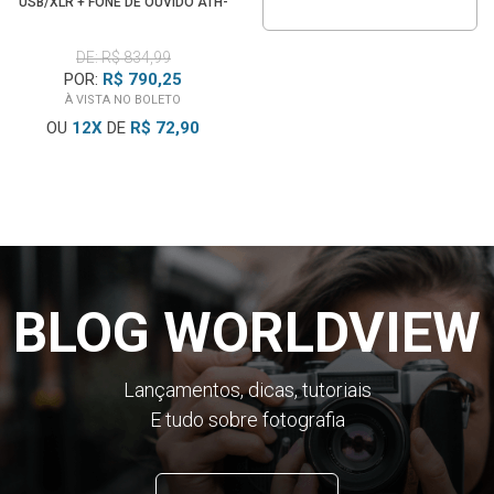
USB/XLR + FONE DE OUVIDO ATH-
M20X
DE: R$ 834,99
POR:
R$ 790,25
À VISTA NO BOLETO
OU
12
X
DE
R$ 72,90
BLOG WORLDVIEW
Lançamentos, dicas, tutoriais
E tudo sobre fotografia