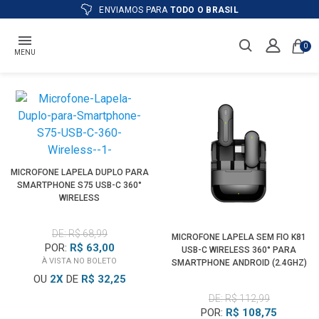
ENVIAMOS PARA
TODO O BRASIL
0
MENU
MICROFONE LAPELA DUPLO PARA
SMARTPHONE S75 USB-C 360°
WIRELESS
DE: R$ 68,99
MICROFONE LAPELA SEM FIO K81
POR:
R$ 63,00
USB-C WIRELESS 360° PARA
À VISTA NO BOLETO
SMARTPHONE ANDROID (2.4GHZ)
OU
2
X
DE
R$ 32,25
DE: R$ 112,99
POR:
R$ 108,75