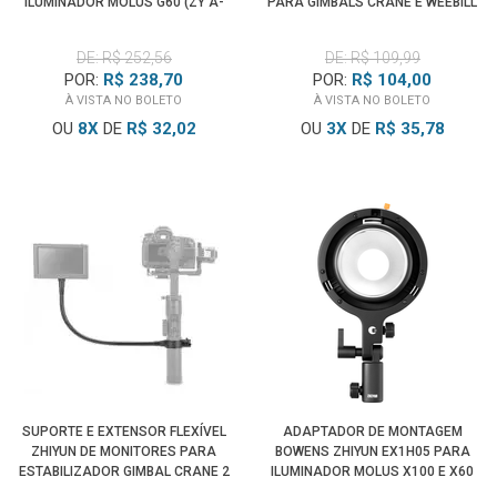
ILUMINADOR MOLUS G60 (ZY A-
PARA GIMBALS CRANE E WEEBILL
MOUNT)
DE: R$ 252,56
DE: R$ 109,99
POR:
R$ 238,70
POR:
R$ 104,00
À VISTA NO BOLETO
À VISTA NO BOLETO
OU
8
X
DE
R$ 32,02
OU
3
X
DE
R$ 35,78
SUPORTE E EXTENSOR FLEXÍVEL
ADAPTADOR DE MONTAGEM
ZHIYUN DE MONITORES PARA
BOWENS ZHIYUN EX1H05 PARA
ESTABILIZADOR GIMBAL CRANE 2
ILUMINADOR MOLUS X100 E X60
(400MM)
(ZY B-MOUNT)