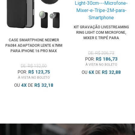
KIT GRAVAÇÃO LIVESTREAMING
RING LIGHT COM MICROFONE,
MIXER E TRIPÉ PARA
CASE SMARTPHONE NEEWER
SMARTPHONE
PA084 ADAPTADOR LENTE 67MM
PARA IPHONE 16 PRO MAX
DE: R$ 206,73
POR:
R$ 186,73
À VISTA NO BOLETO
DE: R$ 132,00
POR:
R$ 123,75
OU
6
X
DE
R$ 32,88
À VISTA NO BOLETO
OU
4
X
DE
R$ 32,18