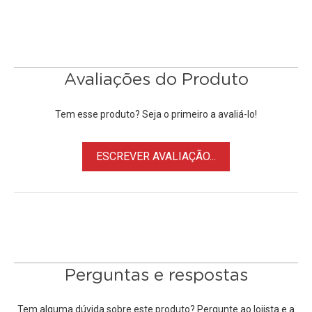
• Conector 1: XLR 3Pin Fêmea
• Conector 2: P10 1/4" TRs de 6.35mm Macho
• Comprimento do Cabo: 6 metros
Avaliações do Produto
Tem esse produto? Seja o primeiro a avaliá-lo!
ESCREVER AVALIAÇÃO...
Perguntas e respostas
Tem alguma dúvida sobre este produto? Pergunte ao lojista e a