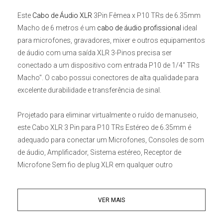
Este
Cabo de Áudio XLR
3Pin Fêmea x P10 TRs de 6.35mm
Macho de 6 metros
é um
cabo de áudio profissional
ideal
para microfones, gravadores, mixer e outros equipamentos
de áudio com uma saída XLR 3-Pinos precisa ser
conectado a um dispositivo com entrada P10 de 1/4" TRs
Macho". O cabo possui conectores de alta qualidade para
excelente durabilidade e transferência de sinal.
Projetado para eliminar virtualmente o ruído de manuseio,
este
Cabo XLR 3 Pin para P10 TRs Estéreo de 6.35mm
é
adequado para conectar um Microfones, Consoles de som
de áudio, Amplificador, Sistema estéreo, Receptor de
Microfone Sem fio de plug XLR em qualquer outro
equipamento com entrada uma entrada P10 6.35mm TRs
de 1/4" compatível.
VER MAIS
Principais Características: