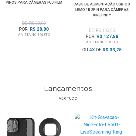
PINOS PARA CÂMERAS FUJIFILM
CABO DE ALIMENTAÇÃO USB-C X
LEMO 1B 2PIN PARA CÂMERAS
KINEFINITY
DE: R$ 30,99
POR:
R$ 28,80
DE: R$ 133,65
À VISTA NO BOLETO
POR:
R$ 127,88
À VISTA NO BOLETO
OU
4
X
DE
R$ 33,25
Lançamentos
VER TUDO