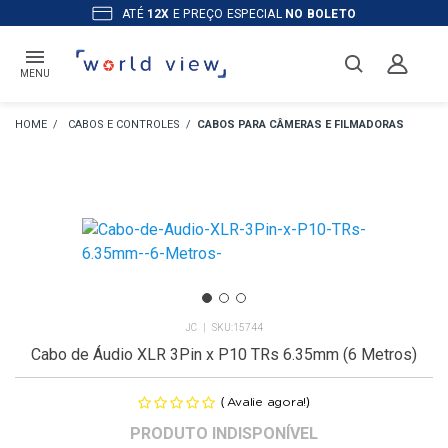
ATÉ
12X
E PREÇO ESPECIAL
NO BOLETO
MENU
CABOS E CONTROLES
CABOS PARA CÂMERAS E FILMADORAS
JC
15744
Cabo de Áudio XLR 3Pin x P10 TRs 6.35mm (6 Metros)
(
)
Avalie agora!