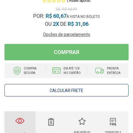
(
)
Avalie agora!
R$ 66,99
POR:
R$ 60,67
OU
2X
DE
R$ 31,06
Opções de parcelamento
COMPRAR
COMPRA
EM ATÉ 12X
PRONTA
SEGURA
NO CARTÃO
ENTREGA
CALCULAR FRETE
AVALIAÇÃO DO
PERGUNTAS E