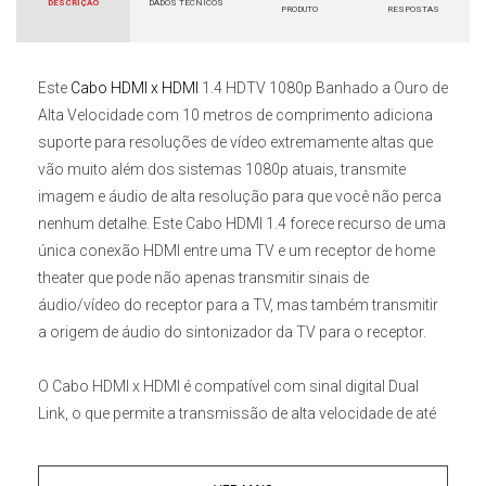
DESCRIÇÃO
DADOS TÉCNICOS
PRODUTO
RESPOSTAS
Este
Cabo HDMI x HDMI
1.4 HDTV 1080p Banhado a Ouro de
Alta Velocidade com 10 metros
de comprimento adiciona
suporte para resoluções de vídeo extremamente altas que
vão muito além dos sistemas 1080p atuais, transmite
imagem e áudio de alta resolução para que você não perca
nenhum detalhe. Este
Cabo HDMI 1.4
forece recurso de uma
única conexão HDMI entre uma TV e um receptor de home
theater que pode não apenas transmitir sinais de
áudio/vídeo do receptor para a TV, mas também transmitir
a origem de áudio do sintonizador da TV para o receptor.
O
Cabo HDMI x HDMI
é compatível com sinal digital Dual
Link, o que permite a transmissão de alta velocidade de até
1.4 Gbps e resoluções Full HD 1080p, 720p, 480p e 480i. Ele
também suporta conexão automática de dispositivos de