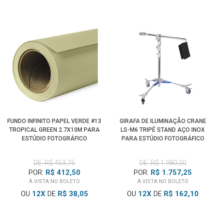
FUNDO INFINITO PAPEL VERDE #13
GIRAFA DE ILUMINAÇÃO CRANE
TROPICAL GREEN 2.7X10M PARA
LS-M6 TRIPÉ STAND AÇO INOX
ESTÚDIO FOTOGRÁFICO
PARA ESTÚDIO FOTOGRÁFICO
(4M)
DE: R$ 453,75
DE: R$ 1.980,00
POR:
R$ 412,50
POR:
R$ 1.757,25
À VISTA NO BOLETO
À VISTA NO BOLETO
OU
12
X
DE
R$ 38,05
OU
12
X
DE
R$ 162,10