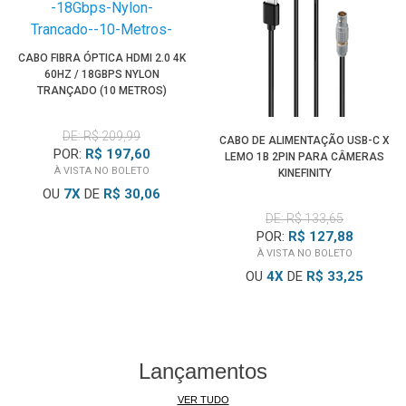
CABO FIBRA ÓPTICA HDMI 2.0 4K
60HZ / 18GBPS NYLON
TRANÇADO (10 METROS)
DE: R$ 209,99
CABO DE ALIMENTAÇÃO USB-C X
POR:
R$ 197,60
LEMO 1B 2PIN PARA CÂMERAS
À VISTA NO BOLETO
KINEFINITY
OU
7
X
DE
R$ 30,06
DE: R$ 133,65
POR:
R$ 127,88
À VISTA NO BOLETO
OU
4
X
DE
R$ 33,25
Lançamentos
VER TUDO