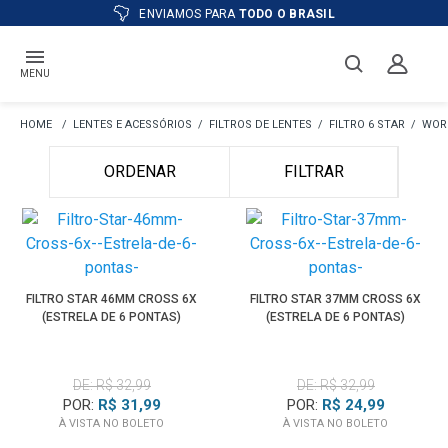
S PARA
TODO O BRASIL
ATÉ
12X
E PR
MENU
LENTES E ACESSÓRIOS
FILTROS DE LENTES
FILTRO 6 STAR
WOR
ORDENAR
FILTRAR
FILTRO STAR 46MM CROSS 6X
FILTRO STAR 37MM CROSS 6X
(ESTRELA DE 6 PONTAS)
(ESTRELA DE 6 PONTAS)
DE: R$ 32,99
DE: R$ 32,99
POR:
R$ 31,99
POR:
R$ 24,99
À VISTA NO BOLETO
À VISTA NO BOLETO