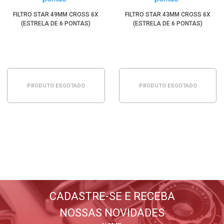
FILTRO STAR 49MM CROSS 6X
FILTRO STAR 43MM CROSS 6X
(ESTRELA DE 6 PONTAS)
(ESTRELA DE 6 PONTAS)
PRODUTO ESGOTADO
PRODUTO ESGOTADO
BLOG WORLDVIEW
Lançamentos, dicas, tutoriais
E tudo sobre fotografia
CADASTRE-SE E RECEBA
NOSSAS NOVIDADES
FIQUE POR DENTRO